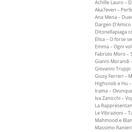
Achille Lauro – 
Aka7even – Perfet
Ana Mena – Duec
Dargen D’Amico –
Ditonellapiaga c
Elisa – O forse sei
Emma – Ogni volt
Fabrizio Moro – S
Gianni Morandi – 
Giovanni Truppi 
Giusy Ferreri – M
Highsnob e Hu – 
Irama – Ovunque 
Iva Zanicchi – Vo
La Rappresentante
Le Vibrazioni – T
Mahmood e Blanco
Massimo Ranieri –