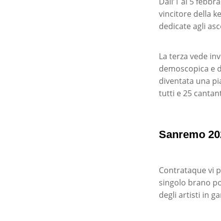
Dall’1 al 5 febbr
vincitore della 
dedicate agli asc
La terza vede inv
demoscopica e dal
diventata una pi
tutti e 25 cantan
Sanremo 2022
Contrataque vi pr
singolo brano po
degli artisti in ga