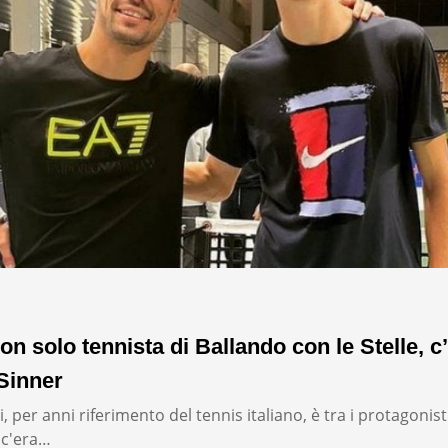
on solo tennista di Ballando con le Stelle, c’
Sinner
, per anni riferimento del tennis italiano, è tra i protagonist
: c'era…