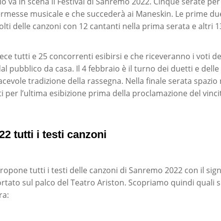
aio va in scena il Festival di Sanremo 2022. Cinque serate per
kermesse musicale e che succederà ai Maneskin. Le prime d
olti delle canzoni con 12 cantanti nella prima serata e altri 
ece tutti e 25 concorrenti esibirsi e che riceveranno i voti de
 pubblico da casa. Il 4 febbraio è il turno dei duetti e dell
acevole tradizione della rassegna. Nella finale serata spaz
ti per l’ultima esibizione prima della proclamazione del vinci
 tutti i testi canzoni
opone tutti i testi delle canzoni di Sanremo 2022 con il sign
rtato sul palco del Teatro Ariston. Scopriamo quindi quali 
ra: