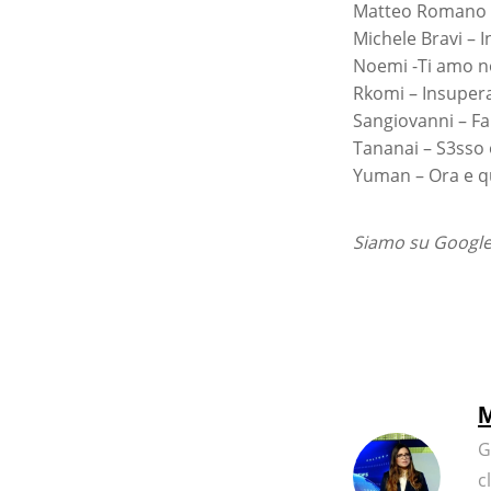
Matteo Romano –
Michele Bravi – In
Noemi -Ti amo no
Rkomi – Insupera
Sangiovanni – Far
Tananai – S3sso 
Yuman – Ora e qu
Siamo su Google 
M
G
c