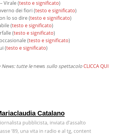
 Virale (
testo e significato
)
verno dei fiori (
testo e significato
)
n lo so dire (
testo e significato
)
bile (
testo e significato
)
falle (
testo e significato
)
occasionale (
testo e significato
)
i (
testo e significato
)
News: tutte le
news
sullo spettacolo
CLICCA QUI
ariaclaudia Catalano
iornalista pubblicista, inviata d’assalto
lasse ‘89, una vita in radio e al tg, content