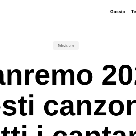
Gossip
Te
Televisione
anremo 20
esti canzon
tti i canta