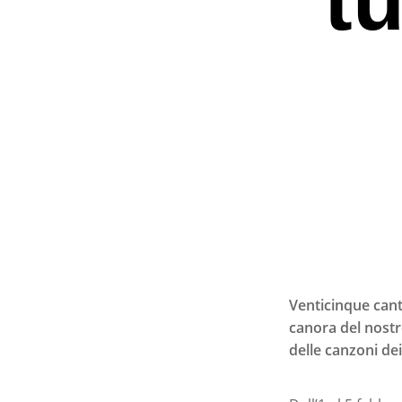
Venticinque cant
canora del nost
delle canzoni dei
Premi invio per ce