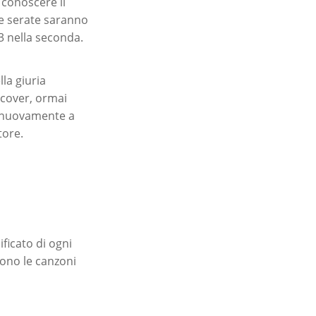
 conoscere il
ue serate saranno
13 nella seconda.
lla giuria
e cover, ormai
io nuovamente a
tore.
ificato di ogni
sono le canzoni