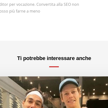
ditor per vocazione. Convertita alla SEO non
osso più farne a meno
Ti potrebbe interessare anche